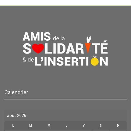
Calendrier
août 2026
L
M
M
J
V
S
D